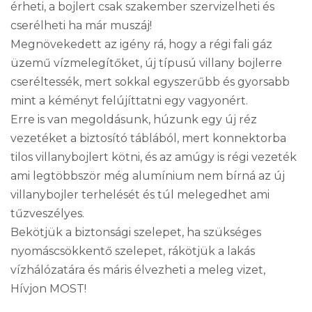
érheti, a bojlert csak szakember szervizelheti és
cserélheti ha már muszáj!
Megnövekedett az igény rá, hogy a régi fali gáz
üzemű vízmelegítőket, új típusú villany bojlerre
cseréltessék, mert sokkal egyszerűbb és gyorsabb
mint a kéményt felújíttatni egy vagyonért.
Erre is van megoldásunk, húzunk egy új réz
vezetéket a biztosító táblából, mert konnektorba
tilos villanybojlert kötni, és az amúgy is régi vezeték
ami legtöbbször még alumínium nem bírná az új
villanybojler terhelését és túl melegedhet ami
tűzveszélyes.
Bekötjük a biztonsági szelepet, ha szükséges
nyomáscsökkentő szelepet, rákötjük a lakás
vízhálózatára és máris élvezheti a meleg vizet,
Hívjon MOST!