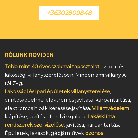
+36302809848
RÓLUNK RÖVIDEN
Több mint 40 éves szakmai tapasztalat
az ipari és
lakossági villanyszerelésben. Minden ami villany A-
tól Z-ig.
Lakossági és ipari épületek villanyszerelése
,
érintésvédelme, elektromos javítása, karbantartása,
elektromos hibák keresése,javítása.
Villámvédelem
kiépítése, javítása, felülvizsgálata.
Lakásklíma
rendszerek szervizelése
, javítása, karbantartása.
Épületek, lakások, gépjárművek
ózonos