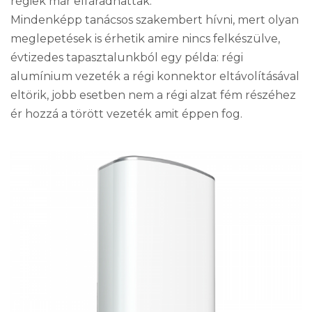
régiek már elfáradhattak.
Mindenképp tanácsos szakembert hívni, mert olyan
meglepetések is érhetik amire nincs felkészülve,
évtizedes tapasztalunkból egy példa: régi
alumínium vezeték a régi konnektor eltávolításával
eltörik, jobb esetben nem a régi alzat fém részéhez
ér hozzá a törött vezeték amit éppen fog.