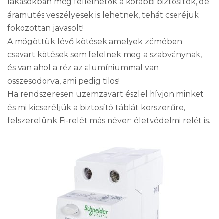
lakásokban még fellelhetők a korábbi biztosítók, de
áramütés veszélyesek is lehetnek, tehát cseréjük
fokozottan javasolt!
A mögöttük lévő kötések amelyek zömében
csavart kötések sem felelnek meg a szabványnak,
és van ahol a réz az alumíniummal van
összesodorva, ami pedig tilos!
Ha rendszeresen üzemzavart észlel hívjon minket
és mi kicseréljük a biztosító táblát korszerűre,
felszerelünk Fi-relét más néven életvédelmi relét is.