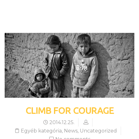
HOME
BLOG
BICYCLE
CLIMB FOR COURAGE
2014.12.25.
Egyéb kategória
,
News
,
Uncategorized