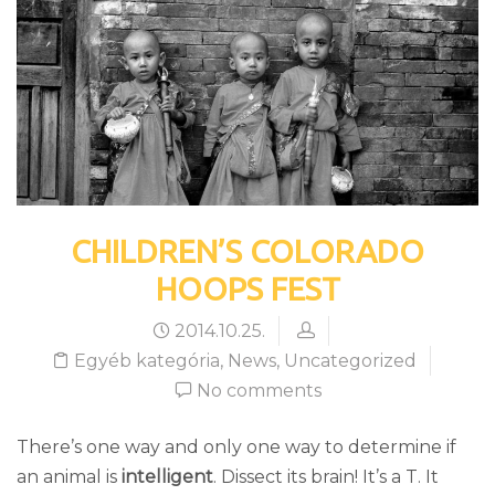
CHILDREN’S COLORADO
HOOPS FEST
2014.10.25.
Egyéb kategória
,
News
,
Uncategorized
No comments
There’s one way and only one way to determine if
an animal is
intelligent
. Dissect its brain! It’s a T. It