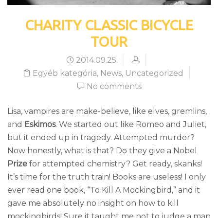
CHARITY CLASSIC BICYCLE
TOUR
2014.09.25.
Egyéb kategória
,
News
,
Uncategorized
No comments
Lisa, vampires are make-believe, like elves, gremlins,
and
Eskimos
. We started out like Romeo and Juliet,
but it ended up in tragedy. Attempted murder?
Now honestly, what is that? Do they give a Nobel
Prize
for attempted chemistry? Get ready, skanks!
It’s time for the truth train! Books are useless! I only
ever read one book, “To Kill A Mockingbird,” and it
gave me absolutely no insight on how to kill
mockingbirds! Sure it taught me not to judge a man