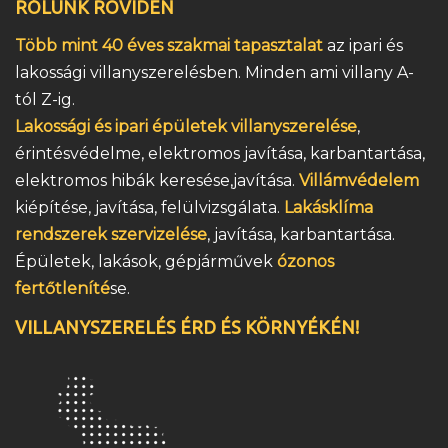
RÓLUNK RÖVIDEN
Több mint 40 éves szakmai tapasztalat
az ipari és
lakossági villanyszerelésben. Minden ami villany A-
tól Z-ig.
Lakossági és ipari épületek villanyszerelése
,
érintésvédelme, elektromos javítása, karbantartása,
elektromos hibák keresése,javítása.
Villámvédelem
kiépítése, javítása, felülvizsgálata.
Lakásklíma
rendszerek szervizelése
, javítása, karbantartása.
Épületek, lakások, gépjárművek
ózonos
fertőtleníté
se.
VILLANYSZERELÉS ÉRD ÉS KÖRNYÉKÉN!