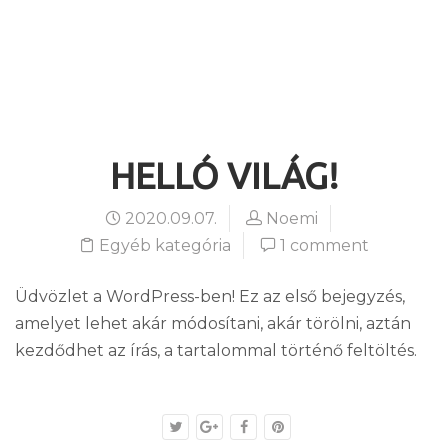
HOME
BLOG
EGYÉB KATEGÓRIA
HELLÓ VILÁG!
HELLÓ VILÁG!
2020.09.07.
Noemi
Egyéb kategória
1 comment
Üdvözlet a WordPress-ben! Ez az első bejegyzés,
amelyet lehet akár módosítani, akár törölni, aztán
kezdődhet az írás, a tartalommal történő feltöltés.